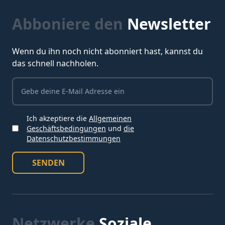
Abboniere den
Newsletter
Wenn du ihn noch nicht abonniert hast, kannst du
das schnell nachholen.
Ich akzeptiere die
Allgemeinen
Geschäftsbedingungen
und
die
Ich akzeptiere die Bedingungen
Datenschutzbestimmungen
SENDEN
Netzwerke
Soziale