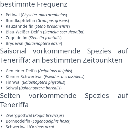
bestimmte Frequenz
Pottwal (
Physeter macrocephalus
)
Rundkopfdelfin (
Grampus griseus
)
Rauzahndelfin (
Steno bredanensis
)
Blau-Weißer-Delfin (
Stenella coeruleoalba
)
Zügeldelfin (
Stenella frontalis
)
Brydewal (
Balaenoptera edeni
)
Saisonal vorkommende Spezies auf
Teneriffa: an bestimmten Zeitpunkten
Gemeiner Delfin (
Delphinus delphis
)
Kleiner Schwertwal (
Pseudorca crassidens
)
Finnwal (
Balaenoptera physalus
)
Seiwal (
Balaenoptera borealis
)
Selten vorkommende Spezies auf
Teneriffa
Zwergpottwal (
Kogia breviceps
)
Borneodelfin (
Lagenodelphis hosei
)
Schwertwal (
Orcinus orca
)