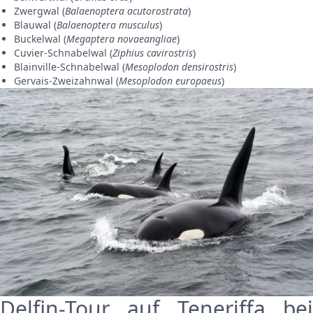
Zwergwal (
Balaenoptera acutorostrata
)
Blauwal (
Balaenoptera musculus
)
Buckelwal (
Megaptera novaeangliae
)
Cuvier-Schnabelwal (
Ziphius cavirostris
)
Blainville-Schnabelwal (
Mesoplodon densirostris
)
Gervais-Zweizahnwal (
Mesoplodon europaeus
)
Delfin-Tour auf Teneriffa bei