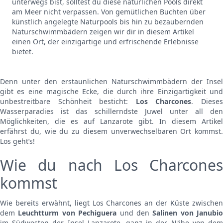
unterwegs bist, solltest du diese natürlichen Pools direkt
am Meer nicht verpassen. Von gemütlichen Buchten über
künstlich angelegte Naturpools bis hin zu bezaubernden
Naturschwimmbädern zeigen wir dir in diesem Artikel
einen Ort, der einzigartige und erfrischende Erlebnisse
bietet.
Denn unter den erstaunlichen Naturschwimmbädern der Insel
gibt es eine magische Ecke, die durch ihre Einzigartigkeit und
unbestreitbare Schönheit besticht:
Los Charcones
. Diese
Wasserparadies ist das schillerndste Juwel unter all den
Möglichkeiten, die es auf Lanzarote gibt. In diesem Artikel
erfährst du, wie du zu diesem unverwechselbaren Ort kommst.
Los geht’s!
Wie du nach Los Charcones
kommst
Wie bereits erwähnt, liegt Los Charcones an der Küste zwischen
dem
Leuchtturm von Pechiguera
und den
Salinen von Janubio
im Südwesten der Insel Lanzarote, ganz in der Nähe von dem