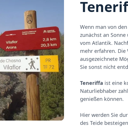
Tenerif
Wenn man von de
zunächst an Sonne
vom Atlantik. Nach
mehr erfahren. Di
ausgezeichnete Mög
Sie sonst nicht ent
Teneriffa
ist eine k
Naturliebhaber zah
genießen können.
Hier werden Sie du
des Teide besteige