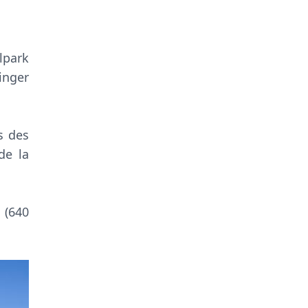
lpark
inger
s des
de la
 (640