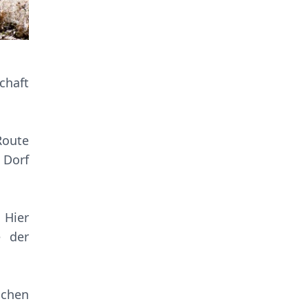
chaft
Route
 Dorf
 Hier
e der
chen