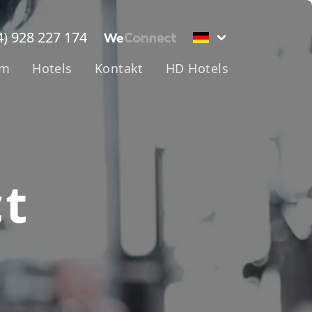
4) 928 227 174
em
Hotels
Kontakt
HD Hotels
t