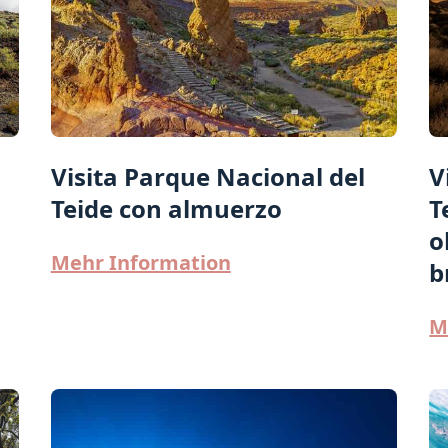
Visita Parque Nacional del
V
Teide con almuerzo
T
o
Mehr Information
b
M