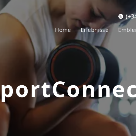
(+3
Home
Erlebnisse
Embl
SportConnec