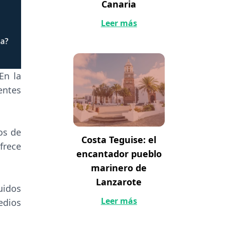
Canaria
Leer más
En la
entes
os de
Costa Teguise: el
frece
encantador pueblo
marinero de
Lanzarote
uidos
Leer más
edios