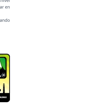
nivel
ar en
sando