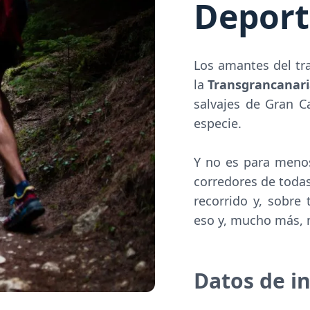
Deport
Los amantes del tr
la
Transgrancanar
salvajes de Gran C
especie.
Y no es para menos
corredores de todas
recorrido y, sobre
eso y, mucho más, n
Datos de i