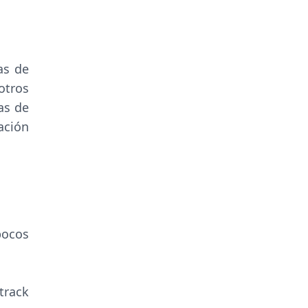
as de
otros
as de
ación
pocos
track