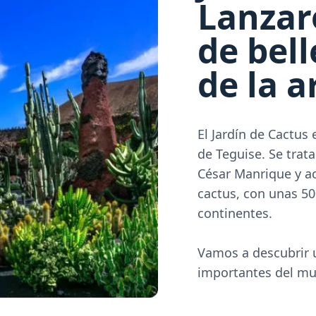
Lanzar
de bel
de la a
El Jardín de Cactus
de Teguise. Se trat
César Manrique y a
cactus, con unas 5
continentes.
Vamos a descubrir 
importantes del m