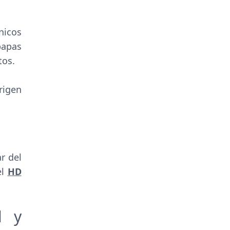
nicos
papas
tos.
rigen
r del
el
HD
l y